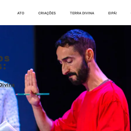
ATO
CRIAÇÕES
TERRA DIVINA
EIPÁ!
os
s:
Divina