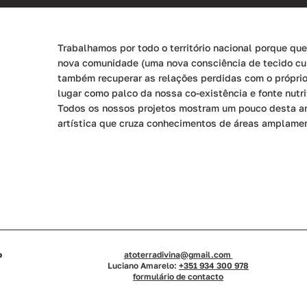
Trabalhamos por todo o território nacional porque qu
nova comunidade (uma nova consciência de tecido cul
também recuperar as relações perdidas com o próprio t
lugar como palco da nossa co-existência e fonte nutri
Todos os nossos projetos mostram um pouco desta a
artística que cruza conhecimentos de áreas amplame
o
atoterradivina@gmail.com
Luciano Amarelo:
+351 934 300 978
formulário de contacto