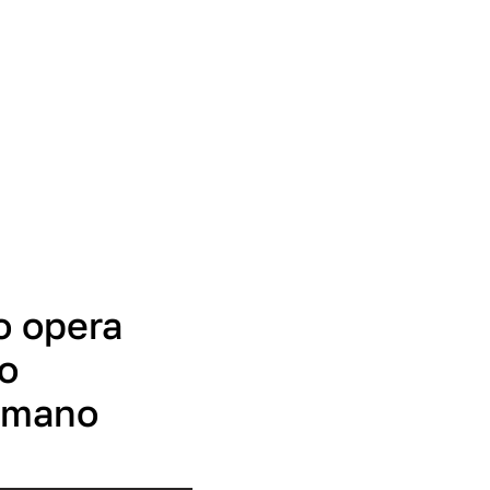
o opera
do
humano