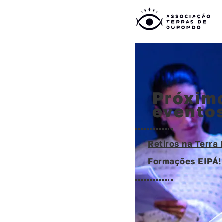
Próxim
evento
Retiros na Terra 
Formações EIPÁ!