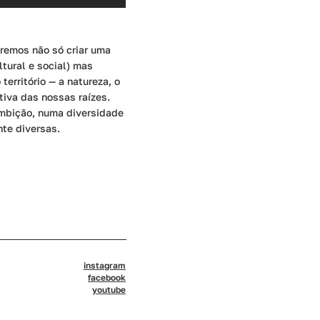
eremos não só criar uma
tural e social) mas
erritório — a natureza, o
tiva das nossas raízes.
mbição, numa diversidade
nte diversas.
instagram
facebook
youtube